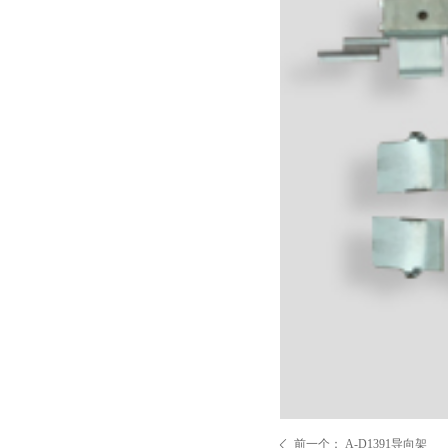
前一个：
A-D1391导向架
ꄴ