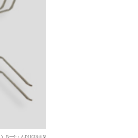
后一个：
A-D1195导向架
ꄲ