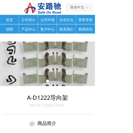
简体中文
ꀅ
首页
公司简介
公司环境
企业文化
荣誉资质
招聘
产品中心
客户中心
联系我们
新闻咨讯
A-D1222导向架
2021年7月20日
09:01
商品简介
ꁵ