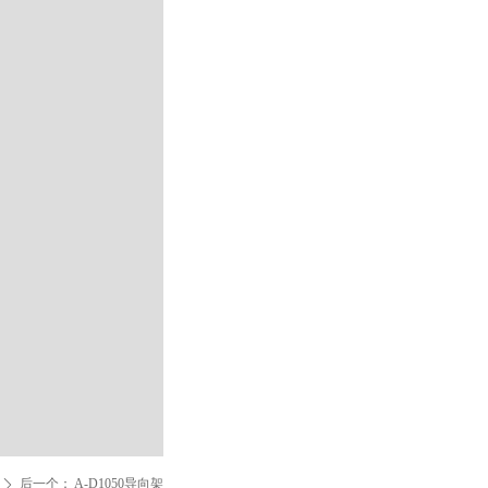
后一个：
A-D1050导向架
ꄲ