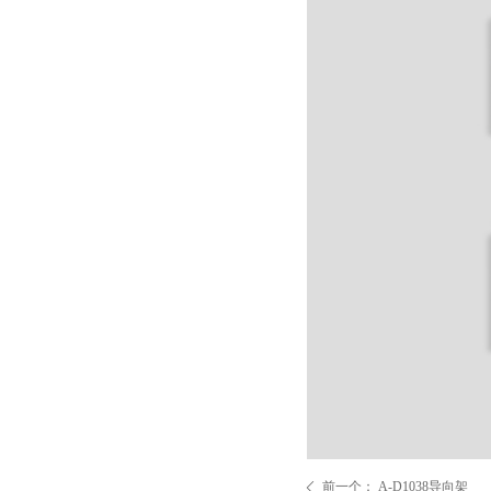
前一个：
A-D1038导向架
ꄴ