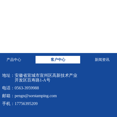
产品中心
客户中心
新闻资讯
地址：
安徽省宣城市宣州区高新技术产业
开发区百寿路1-A号
电话：
0563-3959988
邮箱：
pengn@sorstamping.com
手机：
17756395209